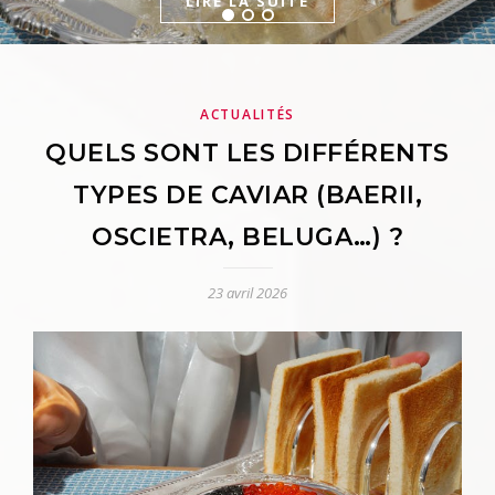
LIRE LA SUITE
LIRE LA SUITE
ACTUALITÉS
QUELS SONT LES DIFFÉRENTS
TYPES DE CAVIAR (BAERII,
OSCIETRA, BELUGA…) ?
23 avril 2026